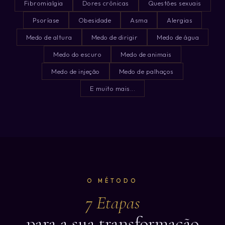
Fibromialgia
Dores crônicas
Questões sexuais
Psoríase
Obesidade
Asma
Alergias
Medo de altura
Medo de dirigir
Medo de água
Medo do escuro
Medo de animais
Medo de injeção
Medo de palhaços
E muito mais...
O MÉTODO
7 Etapas
para a sua transformação