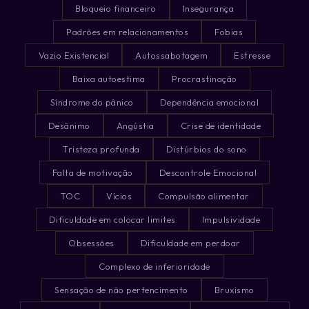
Bloqueio financeiro
Insegurança
Padrões em relacionamentos
Fobias
Vazio Existencial
Autossabotagem
Estresse
Baixa autoestima
Procrastinação
Síndrome do pânico
Dependência emocional
Desânimo
Angústia
Crise de identidade
Tristeza profunda
Distúrbios do sono
Falta de motivação
Descontrole Emocional
TOC
Vícios
Compulsão alimentar
Dificuldade em colocar limites
Impulsividade
Obsessões
Dificuldade em perdoar
Complexo de inferioridade
Sensação de não pertencimento
Bruxismo